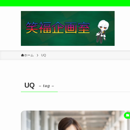
ホーム
UQ
UQ
– tag –