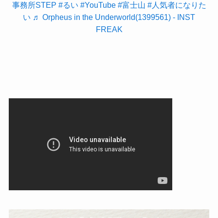
事務所STEP
#るい
#YouTube
#富士山
#人気者になりた
い
♬ Orpheus in the Underworld(1399561) - INST
FREAK