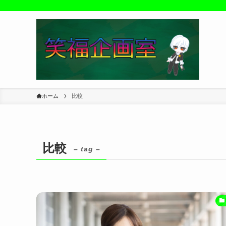
ホーム
比較
比較
– tag –